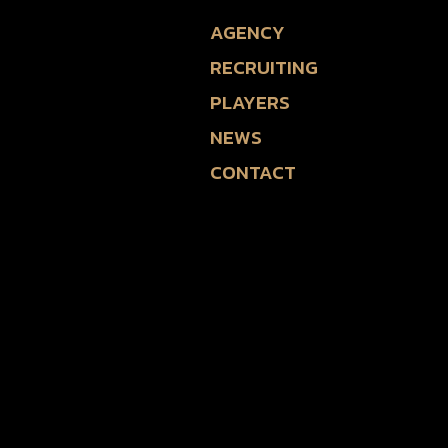
Skip
AGENCY
to
RECRUITING
content
PLAYERS
NEWS
CONTACT
AGENCY
RECRUITING
PLAYERS
NEWS
CONTACT