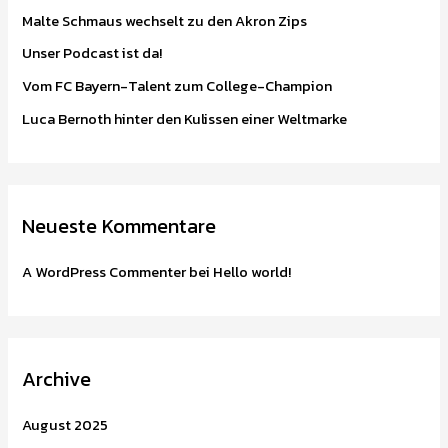
n
Malte Schmaus wechselt zu den Akron Zips
a
Unser Podcast ist da!
c
Vom FC Bayern-Talent zum College-Champion
h
:
Luca Bernoth hinter den Kulissen einer Weltmarke
Neueste Kommentare
A WordPress Commenter
bei
Hello world!
Archive
August 2025