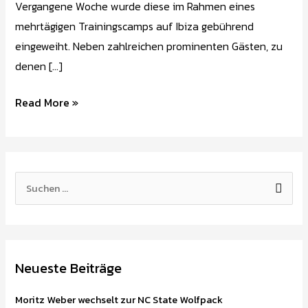
Vergangene Woche wurde diese im Rahmen eines
mehrtägigen Trainingscamps auf Ibiza gebührend
eingeweiht. Neben zahlreichen prominenten Gästen, zu
denen […]
Read More »
S
u
c
h
Neueste Beiträge
e
n
Moritz Weber wechselt zur NC State Wolfpack